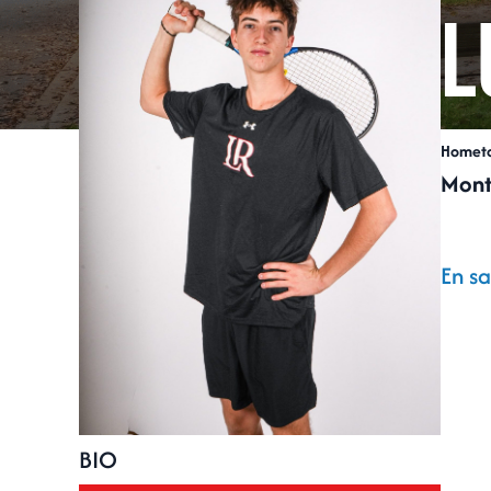
L
Homet
Mont
En sa
BIO