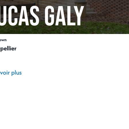
ucas GALY
own
pellier
voir plus