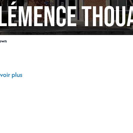
lémence THOU
own
voir plus