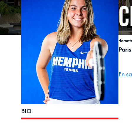
C
Homet
Paris
En sa
BIO